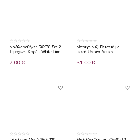
Μαξιλαροθήκες 50X70 Σετ 2
Μπουρνούζι Πετσετέ με
Τεμαχίων Καρό - White Line
Γιακά Unisex Λευκό
7.00
€
31.00
€
Πάπλωμα Μονό 160x220 -
Μαξιλάρι Ύπνου 70x40x12