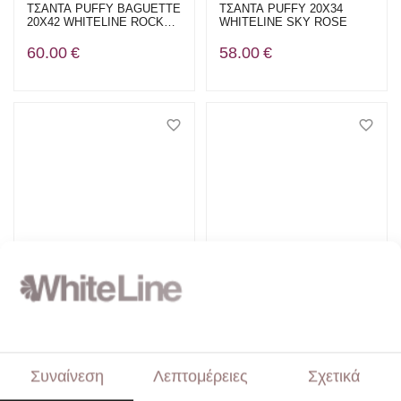
ΤΣΑΝΤΑ PUFFY BAGUETTE
ΤΣΑΝΤΑ PUFFY 20X34
20X42 WHITELINE ROCK
WHITELINE SKY ROSE
THE WAVES
60.00
€
58.00
€
ΤΣΑΝΤΑ PUFFY 20X32
Scrunchy για τα Μαλλιά με
WHITELINE POODLE LOVE
Κορδέλα Large Baby Blue
Sateen
58.00
€
3.99
€
Συναίνεση
Λεπτομέρειες
Σχετικά