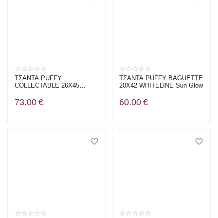
ΤΣΑΝΤΑ PUFFY
ΤΣΑΝΤΑ PUFFY BAGUETTE
COLLECTABLE 26Χ45
20X42 WHITELINE Sun Glow
WHITELINE FLOWER
POWER ΕΚΡΟΥ/ΒΥΣΣΙΝΙ
73.00
€
60.00
€