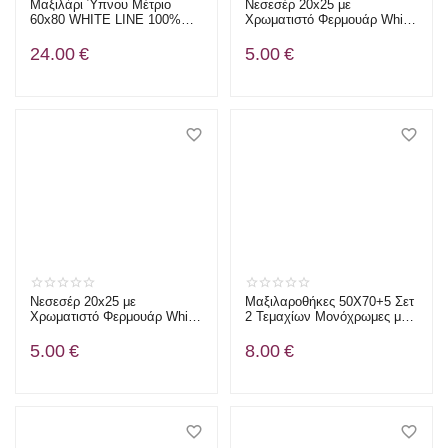
Μαξιλάρι Ύπνου Μέτριο
Νεσεσέρ 20x25 με
60x80 WHITE LINE 100%
Χρωματιστό Φερμουάρ White
Cotton / Microfiber 950gr
Line Ρίγα Διπλής Όψης
24.00
€
5.00
€
Νεσεσέρ 20x25 με
Μαξιλαροθήκες 50X70+5 Σετ
Χρωματιστό Φερμουάρ White
2 Τεμαχίων Μονόχρωμες με
Line Ρίγα Μπλε
Φεστόνι - White Line Σιέλ
5.00
€
8.00
€