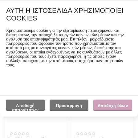
ΑΥΤΉ Η ΙΣΤΟΣΕΛΊΔΑ ΧΡΗΣΙΜΟΠΟΙΕΊ
COOKIES
Χρησιμοποιούμε cookie για την εξατομίκευση περιεχομένου και
διαφημίσεων, την παροχή λειτουργιών κοινωνικών μέσων και την
ανάλυση της επισκεψιμότητάς μας. Επιπλέον, μοιραζόμαστε
πληροφορίες που αφορούν τον τρόπο που χρησιμοποιείτε τον
ιστότοπό μας με συνεργάτες κοινωνικών μέσων, διαφήμισης και
Νεσεσέρ 22x28 Ζακάρ White
Χειροποίητο Κομοδίνο
αναλύσεων, οι οποίοι ενδεχομένως να τις συνδυάσουν με άλλες
Line Εκρού
63x54x41 Vintage Old White
πληροφορίες που τους έχετε παραχωρήσει ή τις οποίες έχουν
συλλέξει σε σχέση με την από μέρους σας χρήση των υπηρεσιών
9.00
€
350.00
€
τους.
Αποδοχή
Προσαρμογή
Αποδοχή όλων
απαραίτητων