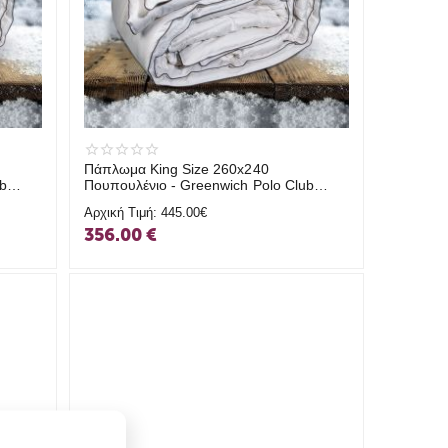
Πάπλωμα King Size 260x240
b
Πουπουλένιο - Greenwich Polo Club
2316 G.P.C.
Αρχική Τιμή:
445.00€
356.00
€