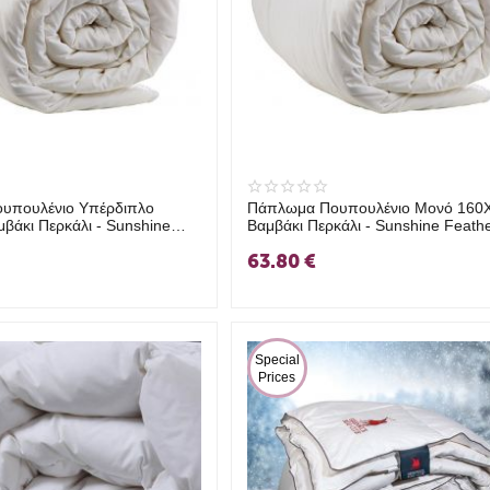
υπουλένιο Υπέρδιπλο
Πάπλωμα Πουπουλένιο Μονό 160
βάκι Περκάλι - Sunshine
Βαμβάκι Περκάλι - Sunshine Feath
-2
2
63.80
€
 Special 
Prices