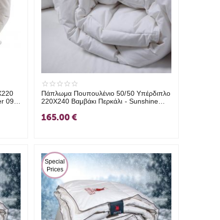
X220
Πάπλωμα Πουπουλένιο 50/50 Υπέρδιπλο
er 091-
220X240 Βαμβάκι Περκάλι - Sunshine
Down 091-14
165.00
€
 Special 
Prices