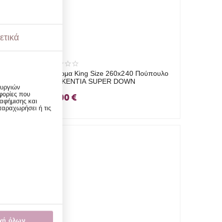
ετικά
40
Πάπλωμα King Size 260x240 Πούπουλο
Necessary Cookies
1
80/20 KENTIA SUPER DOWN
ουργιών
φορίες που
357.00
€
αφήμισης και
Functional Cookies
2
παραχωρήσει ή τις
Performance Cookies
1
Targeting Cookies
3
χή όλων