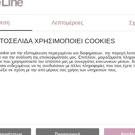
νεση
Λεπτομέρειες
Σχ
ΣΤΟΣΕΛΊΔΑ ΧΡΗΣΙΜΟΠΟΙΕΊ COOKIES
λο 90/10 Υπέρδιπλο
Πάπλωμα Πούπουλο Μονό 160x2
a Riska Down Quilt
Anna Riska Down Quilt 90/10
ookie για την εξατομίκευση περιεχομένου και διαφημίσεων, την παροχή λειτ
 και την ανάλυση της επισκεψιμότητάς μας. Επιπλέον, μοιραζόμαστε πληρο
257.50€
Αρχική Τιμή:
194.90€
ο που χρησιμοποιείτε τον ιστότοπό μας με συνεργάτες κοινωνικών μέσων, δι
155.92
€
οίοι ενδεχομένως να τις συνδυάσουν με άλλες πληροφορίες που τους έχετε 
λέξει σε σχέση με την από μέρους σας χρήση των υπηρεσιών τους.
 Special 
Prices
παραίτητων
Προσαρμογή
Αποδο