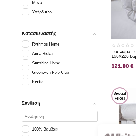
Μονό
Υπέρδιπλο
Κατασκευαστής
Rythmos Home
Πάπλωμα Πο
Anna Riska
160X220 Βαμ
Down 091-1
Sunshine Home
121.00
€
Greenwich Polo Club
Kentia
 Special 
Prices
Σύνθεση
100% Βαμβάκι