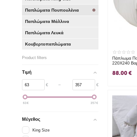
Παπλώματα Πουπουλένια
Παπλώματα Μάλλινα
Παπλώματα Λευκά
Κουβερτοπαπλώματα
Product filters
Πάπλωμα Πο
220X240 Βαμ
Feather 091
Τιμή
88.00
€
–
€
€
63
€
357
€
Μέγεθος
King Size