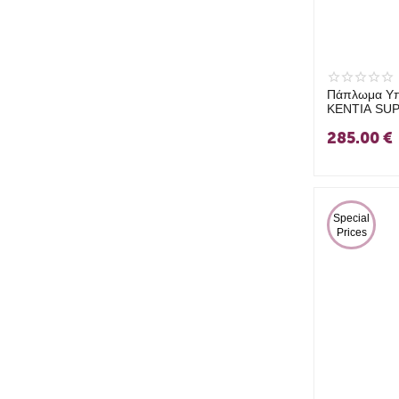
Πάπλωμα Υπ
KENTIA SU
285.00
€
 Special 
Prices