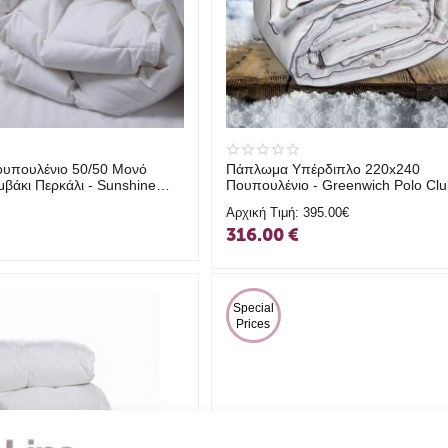
υπουλένιο 50/50 Μονό
Πάπλωμα Υπέρδιπλο 220x240
βάκι Περκάλι - Sunshine
Πουπουλένιο - Greenwich Polo Clu
4
2316 G.P.C.
Αρχική Τιμή:
395.00€
316.00
€
 Special 
Prices