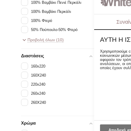
100% Βαμβάκι Πενιέ Περκάλι
100% Βαμβάκι Περκάλι
100% Φτερό
Συναί
50% Πούπουλο-50% Φτερό
ΑΥΤΉ Η Ι
50% Φτερό - 50% Πούπουλο
Προβολή όλων (10)
Πάπλωμα Πούπου
80% Πούπουλο - 20% Φτερό
220x240 Ann
Χρησιμοποιούμε c
Διαστάσεις
κοινωνικών μέσων
Αρχική Τιμή:
90% Πούπουλο - 10% Φτερό
αφορούν τον τρόπ
206.00
€
αναλύσεων, οι οπ
95% Πούπουλο
160x220
οποίες έχουν συλ
95% Πούπουλο 5% Φτερό
160X240
 Special 
220x240
Prices
260x240
260Χ240
Χρώμα
Αποδοχή α