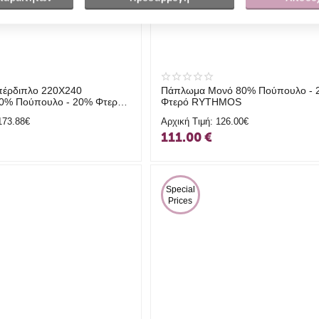
έρδιπλο 220Χ240
Πάπλωμα Μονό 80% Πούπουλο - 
0% Πούπουλο - 20% Φτερό
Φτερό RYTHMOS
173.88€
Αρχική Τιμή:
126.00€
111.00
€
 Special 
Prices