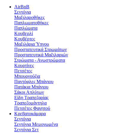
AirBnB
Σεντόνια
Μαξιλαροθήκες
Παπλωματοθήκες
Παπλώματα
Κουβερλί
Κουβέρτες
Μαξιλάρια Ύπνου
Προστατευτικά Στρωμάτων
Προστατευτικά Μαξιλαριών
Στρώματα - Ανωστρώματα
Κουρτίνες
Πετσέτες
Μπουρνούζια
Παντόφλες Μπάνιου
Πατάκια Μπάνιου
Σάκοι Απλύτων
Είδη Τραπεζαρίας
Τραπεζομάντηλα
Πετσέτες Φαγητού
Κρεβατοκάμαρα
Σεντόνια
Σεντόνια Μεμονωμένα
Σεντόνια Σετ