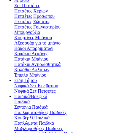
Μπάνιο
Σετ Πετσέτες
Πετσέτες Χεριών
Πετσέτες Προσώπου
Πετσέτες Σώματος
Πετσέτες Γυμναστηρίου
Μπουρνούζια
Κουρτίνες Μπάνιου
Αξεσουάρ για το μπάνιο
Κάδοι Απορριμάτων
Καπάκια Λεκάνης
Πατάκια Μπάνιου
Πατάκια Αντιολισθητικά
Καλάθια Απλύτων
Έπιπλα Μπάνιου
Είδη Γάμου
Νυφικά Σετ Κρεβατιού
Νυφικά Σετ Πετσέτες
Παιδικά/Βρεφικά
Παιδικά
Σεντόνια Παιδικά
Παπλωματοθήκες Παιδικές
Κουβερλί Παιδικά
Παπλώματα Παιδικά
Μαξιλαροθήκες Παιδικές