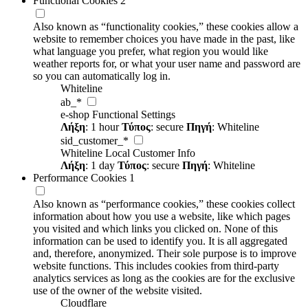
Functional Cookies
2
Also known as “functionality cookies,” these cookies allow a
website to remember choices you have made in the past, like
what language you prefer, what region you would like
weather reports for, or what your user name and password are
so you can automatically log in.
Whiteline
ab_*
e-shop Functional Settings
Λήξη
: 1 hour
Τύπος
: secure
Πηγή
: Whiteline
sid_customer_*
Whiteline Local Customer Info
Λήξη
: 1 day
Τύπος
: secure
Πηγή
: Whiteline
Performance Cookies
1
Also known as “performance cookies,” these cookies collect
information about how you use a website, like which pages
you visited and which links you clicked on. None of this
information can be used to identify you. It is all aggregated
and, therefore, anonymized. Their sole purpose is to improve
website functions. This includes cookies from third-party
analytics services as long as the cookies are for the exclusive
use of the owner of the website visited.
Cloudflare