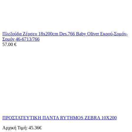
Πλεξούδα Zέρσευ 18x200cm Des.766 Baby Oliver Εκρού-Σομόν-
Σομόν 46-6713/766
57.00
€
ΠΡΟΣΤΑΤΕΥΤΙΚΗ ΠΑΝΤΑ RYTHMOS ZEBRA 10X200
Αρχική Τιμή:
45.36€