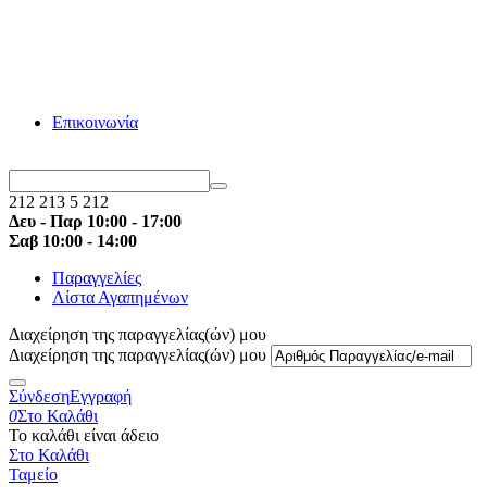
ΛΟΓΩ ΚΑΛΟΚΑΙΡΙΝΩΝ ΔΙΑΚΟΠΩΝ ΟΙ ΠΑΡΑΓΓΕΛΙΕΣ
ΠΟΥ ΘΑ ΓΙΝΟΥΝ ΑΠΟ 3/8 ΜΕΧΡΙ 21/8 ΘΑ ΕΚΤΕΛΕΣΤΟΥΝ
ΜΕΤΑ ΤΙΣ 22/8 ΚΑΤΑ ΠΡΟΤΕΡΑΙΟΤΗΤΑ. ΚΑΛΟ
ΚΑΛΟΚΑΙΡΙ !
Επικοινωνία
212 213 5 212
Δευ - Παρ 10:00 - 17:00
Σαβ 10:00 - 14:00
Παραγγελίες
Λίστα Αγαπημένων
Διαχείρηση της παραγγελίας(ών) μου
Διαχείρηση της παραγγελίας(ών) μου
Σύνδεση
Εγγραφή
0
Στο Καλάθι
Το καλάθι είναι άδειο
Στο Καλάθι
Ταμείο