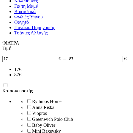
Καλαθούνες
Για τη Μαμά
Βαπτιστικά
Φωλιές Ύπνου
Φαγητό
Πανάκια Παρηγοριάς
Τσάντες Αλλαγής
ΦΙΛΤΡΑ
Τιμή
€
–
€
17
€
87
€
Κατασκευαστής
Rythmos Home
Anna Riska
Viopros
Greenwich Polo Club
Baby Oliver
Mini Raxevsky