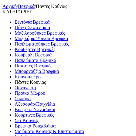
Αρχική
/
Βρεφικά
/
Πάντες Κούνιας
ΚΑΤΗΓΟΡΙΕΣ
Σεντόνια Βρεφικά
Πάνες Σελτεδάκια
Μαξιλαροθήκες Βρεφικές
Μαξιλάρια Ύπνου Βρεφικά
Παπλωματοθήκες Βρεφικές
Κουβέρτες Βρεφικές
Κουβερλί Βρεφικά
Παπλώματα Βρεφικά
Πετσέτες Βρεφικές
Μπουρνούζια Βρεφικά
Κουνουπιέρες
Πάντες Κούνιας
Οργάνωση
Προίκα Μωρού
Σαλιάρες
Αξεσουάρ/Παιχνίδια
Βρεφικοί Υπνόσακοι
Κουρτίνες Βρεφικές
Σετ Κούνιας
Βρεφικά Ρουχαλάκια
Στρώματα Κούνιας & Επιστρώματα