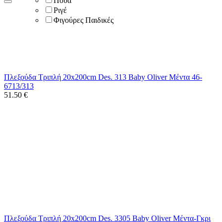
Πουά
Ριγέ
Φιγούρες Παιδικές
Πλεξούδα Τριπλή 20x200cm Des. 313 Baby Oliver Μέντα 46-
6713/313
51.50
€
Πλεξούδα Τριπλή 20x200cm Des. 3305 Baby Oliver Μέντα-Γκρι