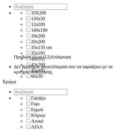
10X200
120x30
12x200
140x190
18x200
20x200
35x135 cm
35x195
Προβολή όλων (12)
Απόκρυψη
40x165
43x200
Δεν βρέθηκαν αποτελέσματα που να ταιριάζουν με τα
45x195
κριτήρια αναζήτησης.
60x30
Χρώμα
Γαλάζιο
Γκρι
Εκρού
Κίτρινο
Λευκό
ΛΙΛΑ