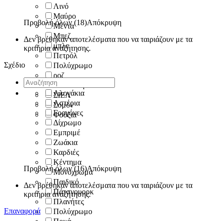
Λινό
Μαύρο
Προβολή όλων (18)
Απόκρυψη
Μέντα
Μπεζ
Δεν βρέθηκαν αποτελέσματα που να ταιριάζουν με τα
μπλε
κριτήρια αναζήτησης.
Πετρόλ
Σχέδιο
Πολύχρωμο
ροζ
Σάπιο Μήλο
Αλογάκια
ΣΙΕΛ
Αστέρια
Σομόν
Γοργόνες
Φούξια
Δίχρωμο
Εμπριμέ
Ζωάκια
Καρδιές
Κέντημα
Προβολή όλων (16)
Απόκρυψη
Μονόχρωμα
Παιδικό
Δεν βρέθηκαν αποτελέσματα που να ταιριάζουν με τα
Πάτσγουορκ
κριτήρια αναζήτησης.
Πλανήτες
Επαναφορά
Πολύχρωμο