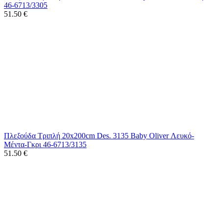
46-6713/3305
51.50
€
Πλεξούδα Τριπλή 20x200cm Des. 3135 Baby Oliver Λευκό-
Μέντα-Γκρι 46-6713/3135
51.50
€