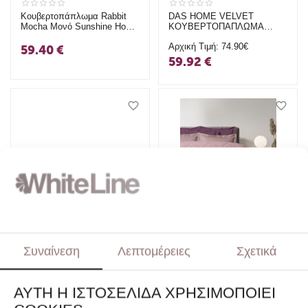
Κουβερτοπάπλωμα Rabbit
DAS HOME VELVET
Mocha Μονό Sunshine Home
ΚΟΥΒΕΡΤΟΠΑΠΛΩΜΑ
(160x220)
160Χ220 SHERPA ΜΟΝΟ
Αρχική Τιμή:
74.90€
1377 NUDE
59.40
€
59.92
€
DAS HOME VELVET
DAS HOME VELVET
ΚΟΥΒΕΡΤΟΠΑΠΛΩΜΑ
ΚΟΥΒΕΡΤΟΠΑΠΛΩΜΑ
160Χ220 SHERPA ΜΟΝΟ
220Χ240 SHERPA
Συναίνεση
Λεπτομέρειες
Σχετικά
Αρχική Τιμή:
74.90€
Αρχική Τιμή:
94.90€
1376 GREY
ΥΠΕΡΔΙΠΛΟ 1377 NUDE
59.92
€
75.92
€
ΑΥΤΉ Η ΙΣΤΟΣΕΛΊΔΑ ΧΡΗΣΙΜΟΠΟΙΕΊ