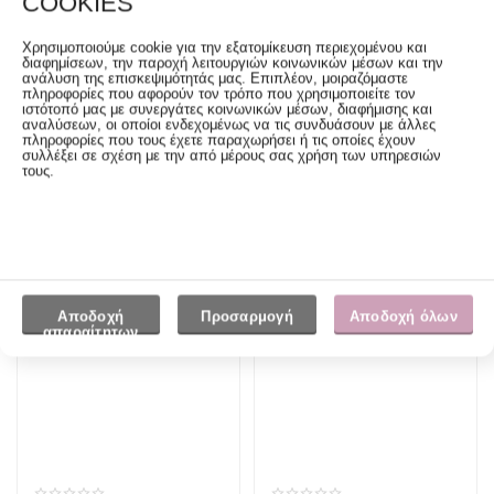
COOKIES
Χρησιμοποιούμε cookie για την εξατομίκευση περιεχομένου και
διαφημίσεων, την παροχή λειτουργιών κοινωνικών μέσων και την
ανάλυση της επισκεψιμότητάς μας. Επιπλέον, μοιραζόμαστε
πληροφορίες που αφορούν τον τρόπο που χρησιμοποιείτε τον
ιστότοπό μας με συνεργάτες κοινωνικών μέσων, διαφήμισης και
αναλύσεων, οι οποίοι ενδεχομένως να τις συνδυάσουν με άλλες
πληροφορίες που τους έχετε παραχωρήσει ή τις οποίες έχουν
συλλέξει σε σχέση με την από μέρους σας χρήση των υπηρεσιών
τους.
DAS HOME VELVET
GREENWICH POLO CLUB
ΚΟΥΒΕΡΤΟΠΑΠΛΩΜΑ
ΚΟΥΒΕΡΤΟΠΑΠΛΩΜΑ
220Χ240 SHERPA
240X250 RABBIT FAUX FUR
Αρχική Τιμή:
94.90€
Αρχική Τιμή:
139.00€
ΥΠΕΡΔΙΠΛΟ 1376 GREY
KING PREMIUM 3962
IVORY
75.92
€
111.20
€
Αποδοχή
Προσαρμογή
Αποδοχή όλων
απαραίτητων