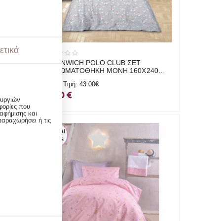
ετικά
GREENWICH POLO CLUB ΣΕΤ
40
ΠΑΠΛΩΜΑΤΟΘΗΚΗ ΜΟΝΗ 160Χ240
8851 Μπλε Γκρι
Αρχική Τιμή:
43.00€
Necessary Cookies
1
30.10
€
ουργιών
φορίες που
αφήμισης και
Functional Cookies
2
παραχωρήσει ή τις
 Special 
Prices
Performance Cookies
1
Targeting Cookies
3