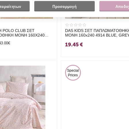
παραίτητων
Προσαρμογή
Αποδο
 POLO CLUB ΣΕΤ
DAS KIDS ΣΕΤ ΠΑΠΛΩΜΑΤΟΘΗΚ
ΟΘΗΚΗ ΜΟΝΗ 160Χ240
ΜΟΝΗ 160x240 4914 BLUE, GREY
E, BORDEAUX, OCHRE
MINT
43.00€
19.45
€
 Special 
Prices