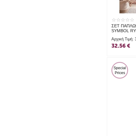
Πεταλούδες
Πλανήτες
ΣΕΤ ΠΑΠΛ
Συννεφάκια
SYMBOL RY
160X250 Σ
Φιγούρες Παιδικές
Αρχική Τιμή:
32.56
€
 Special 
Prices