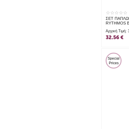
ΣΕΤ ΠΑΠΛ
RYTHMOS B
Αρχική Τιμή:
32.56
€
 Special 
Prices