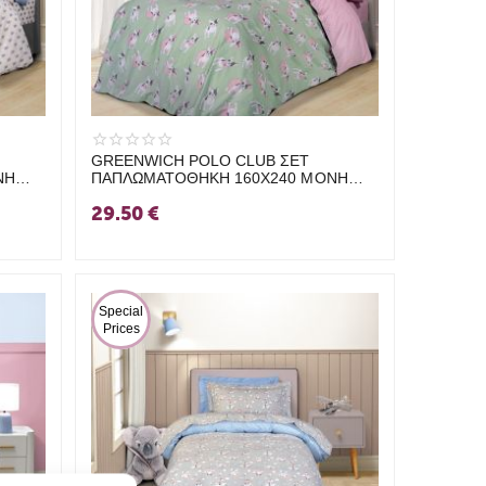
GREENWICH POLO CLUB ΣΕΤ
ΝΗ
ΠΑΠΛΩΜΑΤΟΘΗΚΗ 160Χ240 ΜΟΝΗ
8826 ΜΕΝΤΑ, ΡΟΖ
29.50
€
 Special 
Prices