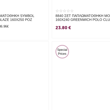
ΩΜΑΤΟΘΗΚΗ SYMBOL
8840 ΣΕΤ ΠΑΠΛΩΜΑΤΟΘΗΚΗ Μ
LAZE 160X250 ΡΟΖ
160Χ240 GREENWICH POLO CL
ΛΕΥΚΟ-ΜΠΕΖ-ΜΕΝΤΑ
36.96€
23.80
€
 Special 
Prices