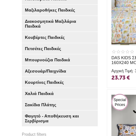
Μαξιλαροθήκες Παιδικές
Διακοσμητικά Μαξιλάρια
Παιδικά
Κουβέρτες Παιδικές
Πετσέτες Παιδικές
DAS KIDS 
Μπουρνούζια Παιδικά
160Χ240 Μ
Αξεσουάρ/Παιχνίδια
Αρχική Τιμή:
23.73
€
Κουρτίνες Παιδικές
Χαλιά Παιδικά
 Special 
Σακίδια Πλάτης
Prices
Φαγητό - Αποθήκευση και
Σερβίρισμα
Product filters