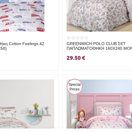
κη Cotton Feelings 42
GREENWICH POLO CLUB ΣΕΤ
250)
ΠΑΠΛΩΜΑΤΟΘΗΚΗ 160Χ240 ΜΟ
8827 ΓΑΛΑΖΙΟ, ΕΚΡΟΥ
29.50
€
 Special 
Prices