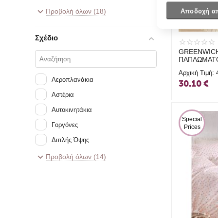
Λευκό
Προβολή όλων (18)
Αποδοχή α
ΛΙΛΑ
Σχέδιο
Μέντα
GREENWICH
Μπεζ
ΠΑΠΛΩΜΑΤ
8850 BEIG
μπλε
Αρχική Τιμή:
Αεροπλανάκια
30.10
€
Πετρόλ
Αστέρια
Πολύχρωμο
Αυτοκινητάκια
Πορτοκαλί
 Special 
Γοργόνες
Prices
ροζ
Διπλής Όψης
Σάπιο Μήλο
Εμπριμέ
Προβολή όλων (14)
ΣΙΕΛ
Ζωάκια
Σομόν
Καρδιές
Φούξια
Μονόχρωμα
Παιδικό