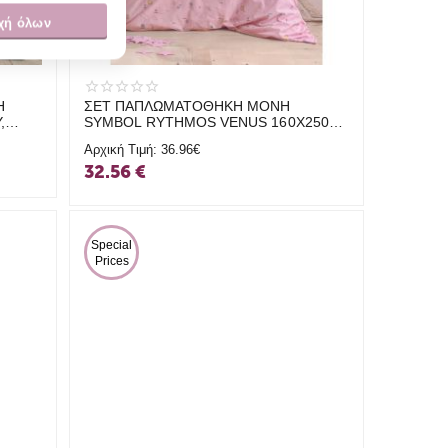
χή όλων
Η
ΣΕΤ ΠΑΠΛΩΜΑΤΟΘΗΚΗ ΜΟΝΗ
,
SYMBOL RYTHMOS VENUS 160X250
ΡΟΖ
Αρχική Τιμή:
36.96€
32.56
€
 Special 
Prices