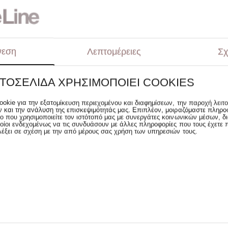
νεση
Λεπτομέρειες
Σχ
ΣΕΤ ΠΑΠΛΩΜΑΤΟΘΗΚΗ
GREENWICH POLO CLUB ΣΕΤ
40 4915 LIGHT BLUE,
ΠΑΠΛΩΜΑΤΟΘΗΚΗ ΜΟΝΗ 160Χ2
ΣΤΟΣΕΛΊΔΑ ΧΡΗΣΙΜΟΠΟΙΕΊ COOKIES
8849 PINK, ROSE
30.10
€
ookie για την εξατομίκευση περιεχομένου και διαφημίσεων, την παροχή λειτ
 και την ανάλυση της επισκεψιμότητάς μας. Επιπλέον, μοιραζόμαστε πληρο
ο που χρησιμοποιείτε τον ιστότοπό μας με συνεργάτες κοινωνικών μέσων, δι
οίοι ενδεχομένως να τις συνδυάσουν με άλλες πληροφορίες που τους έχετε 
λέξει σε σχέση με την από μέρους σας χρήση των υπηρεσιών τους.
 Special 
Prices