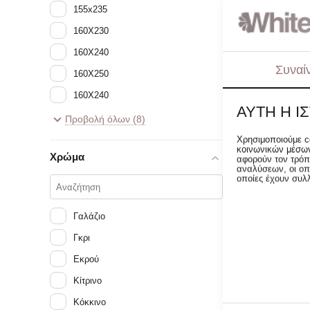
155x235
160X230
160X240
Συναί
160X250
DAS KIDS 
160Χ240
ΜΟΝΗ 160x2
ΑΥΤΉ Η Ι
MINT, PINK
170x250
Προβολή όλων (8)
19.45
€
180x240
Χρησιμοποιούμε c
κοινωνικών μέσων
Χρώμα
​160x240
αφορούν τον τρόπ
αναλύσεων, οι οπ
οποίες έχουν συλ
 Special 
Prices
Γαλάζιο
Γκρι
Εκρού
Κίτρινο
Κόκκινο