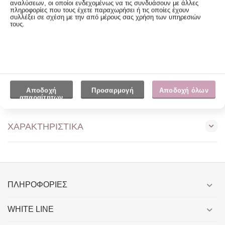
αναλύσεων, οι οποίοι ενδεχομένως να τις συνδυάσουν με άλλες
πληροφορίες που τους έχετε παραχωρήσει ή τις οποίες έχουν
συλλέξει σε σχέση με την από μέρους σας χρήση των υπηρεσιών
Τρόποι Αποστολής
τους.
ΠΕΡΙΓΡΑΦΉ
Αποδοχή
Προσαρμογή
Αποδοχή όλων
ΑΝΑΓΛΥΦΟ ΜΑΞΙΛΑΡΙ ΜΕ ΓΕΜΙΣΗ 45Χ45 NATURAL HOME ΓΚΡΙ
απαραίτητων
ΡΟΜΒΟΣ 3
ΧΑΡΑΚΤΗΡΙΣΤΙΚΆ
ΠΛΗΡΟΦΟΡΊΕΣ
WHITE LINE