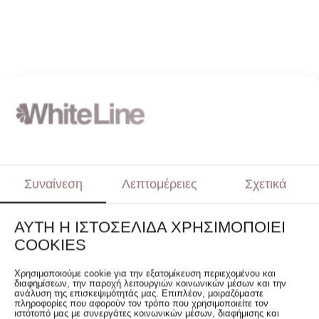
Κωδικός:
RAX-701374
Συναίνεση
Λεπτομέρειες
Σχετικά
18.90
€
ΑΥΤΉ Η ΙΣΤΟΣΕΛΊΔΑ ΧΡΗΣΙΜΟΠΟΙΕΊ
Κατασκευαστής:
NATURAL HOME
COOKIES
Αποστολή:
10-15 ΗΜΕΡΕΣ
Χρησιμοποιούμε cookie για την εξατομίκευση περιεχομένου και
διαφημίσεων, την παροχή λειτουργιών κοινωνικών μέσων και την
ανάλυση της επισκεψιμότητάς μας. Επιπλέον, μοιραζόμαστε
πληροφορίες που αφορούν τον τρόπο που χρησιμοποιείτε τον
ιστότοπό μας με συνεργάτες κοινωνικών μέσων, διαφήμισης και
Τρόποι Πληρωμής